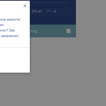
×
94 m²
211 m²
4
onze website
 en
geren? Dan
Bekijk deze woning
g aanpassen.