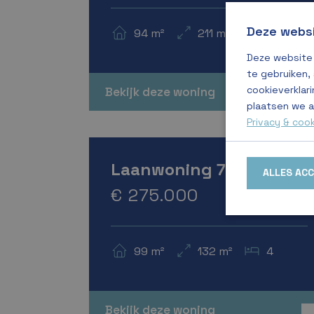
Deze websi
94 m²
211 m²
4
Deze website 
te gebruiken,
cookieverklari
Bekijk deze woning
A+++
plaatsen we a
Privacy & coo
Verkocht
Laanwoning 7
ALLES AC
€ 275.000
99 m²
132 m²
4
Bekijk deze woning