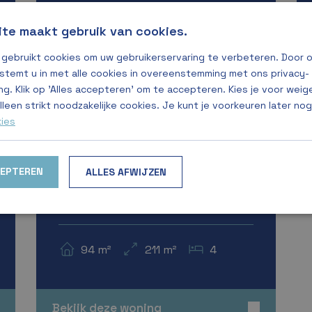
te maakt gebruik van cookies.
99 m²
132 m²
4
gebruikt cookies om uw gebruikerservaring te verbeteren. Door 
 stemt u in met alle cookies in overeenstemming met ons privacy-
ng. Klik op 'Alles accepteren' om te accepteren. Kies je voor wei
Bekijk deze woning
A+++
lleen strikt noodzakelijke cookies. Je kunt je voorkeuren later no
kies
Verkocht
Laanwoning 8
CEPTEREN
ALLES AFWIJZEN
€ 302.500
94 m²
211 m²
4
Bekijk deze woning