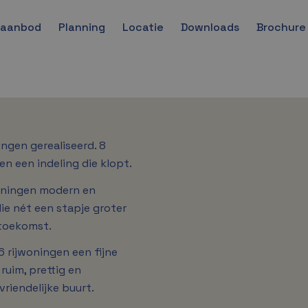
gaanbod
Planning
Locatie
Downloads
Brochure
gen gerealiseerd. 8
en een indeling die klopt.
oningen modern en
die nét een stapje groter
 toekomst.
 rijwoningen een fijne
ruim, prettig en
riendelijke buurt.
A+++