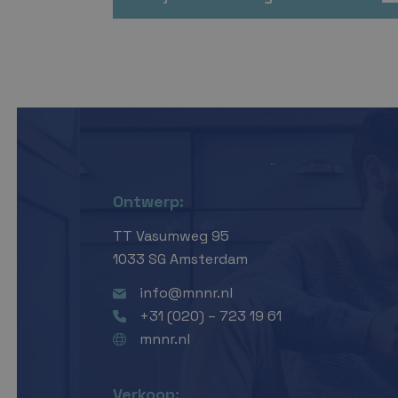
Ontwerp:
TT Vasumweg 95
1033 SG Amsterdam
info@mnnr.nl
+31 (020) – 723 19 61
mnnr.nl
Verkoop: