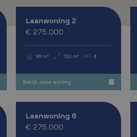
Verkocht
Laanwoning 2
€ 275.000
99 m²
132 m²
4
Bekijk deze woning
A+++
Verkocht
Laanwoning 6
€ 275.000