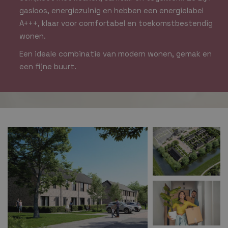
gasloos, energiezuinig en hebben een energielabel
A+++, klaar voor comfortabel en toekomstbestendig
wonen.
Een ideale combinatie van modern wonen, gemak en
een fijne buurt.