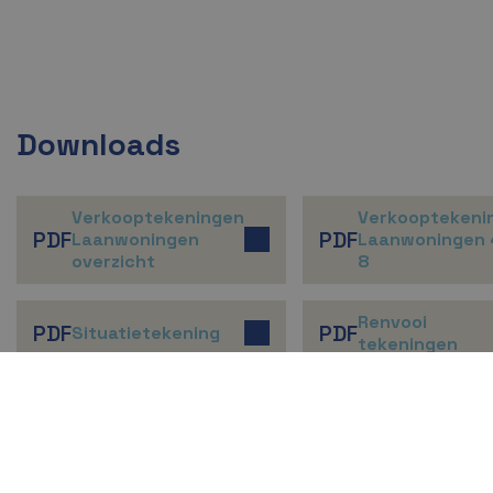
Downloads
Verkooptekeningen
Verkooptekeni
PDF
PDF
Laanwoningen
Laanwoningen 
overzicht
8
Renvooi
PDF
PDF
Situatietekening
tekeningen
Ontwerp: