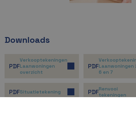
Downloads
Verkooptekeningen
Verkooptekeni
PDF
PDF
Laanwoningen
Laanwoningen 2
overzicht
6 en 7
Renvooi
PDF
PDF
Situatietekening
tekeningen
Ontwerp: