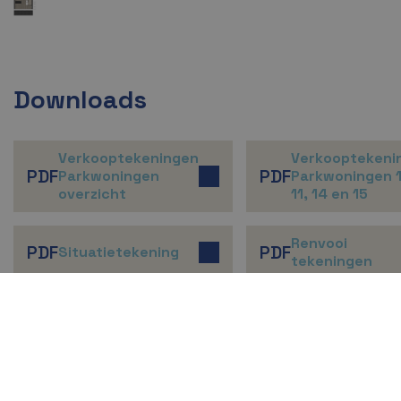
Downloads
Verkooptekeningen
Verkooptekeni
PDF
PDF
Parkwoningen
Parkwoningen 1
overzicht
11, 14 en 15
Renvooi
PDF
PDF
Situatietekening
tekeningen
Ontwerp:
TT Vasumweg 95