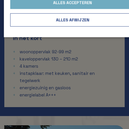
ALLES ACCEPTEREN
Inschrijven
Neem contact op
ALLES AFWIJZEN
In het kort
woonoppervlak 92-99 m2
kaveloppervlak 130 – 210 m2
4 kamers
instapklaar: met keuken, sanitair en
tegelwerk
energiezuinig en gasloos
energielabel A+++