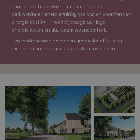
sanitair en tegelwerk. Daarnaast zijn de
parkwoningen energiezuinig, gasloos en voorzien van
energielabel A+++, wat bijdraagt aan lage
energielasten en duurzaam wooncomfort.
Een moderne woning op een groene locatie, waar
binnen en buiten naadloos in elkaar overlopen