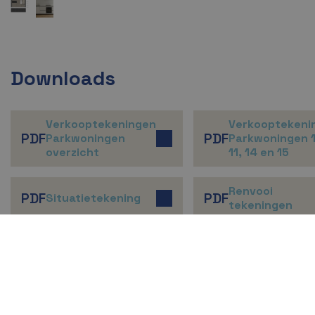
Downloads
Verkooptekeningen
Verkooptekeni
PDF
PDF
Parkwoningen
Parkwoningen 1
overzicht
11, 14 en 15
Renvooi
PDF
PDF
Situatietekening
tekeningen
Ontwerp:
TT Vasumweg 95