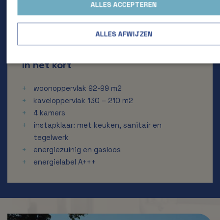
ALLES ACCEPTEREN
Inschrijven
Neem contact op
ALLES AFWIJZEN
In het kort
woonoppervlak 92-99 m2
kaveloppervlak 130 – 210 m2
4 kamers
instapklaar: met keuken, sanitair en
tegelwerk
energiezuinig en gasloos
energielabel A+++