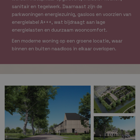
sanitair en tegelwerk. Daarnaast zijn de
parkwoningen energiezuinig, gasloos en voorzien van
energielabel A+++, wat bijdraagt aan lage
energielasten en duurzaam wooncomfort.
Een moderne woning op een groene locatie, waar
binnen en buiten naadloos in elkaar overlopen.