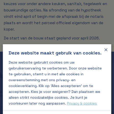
keuzes voor onder andere keuken, sanitair, tegelwerk en
bouwkundige opties. Na afronding van de hypotheek
vindt eind april of begin mei de afspraak bij de notaris
plaats en wordt het perceel officieel eigendom van de
koper.
De start van de bouw staat gepland voor april 2026.
×
Deze website maakt gebruik van cookies.
Deze website gebruikt cookies om uw
gebruikerservaring te verbeteren. Door onze website
Ontwerp:
te gebruiken, stemt u in met alle cookies in
TT Vasumweg 95
overeenstemming met ons privacy- en
cookieverklaring. Klik op 'Alles accepteren' om te
1033 SG Amsterdam
accepteren. Kies je voor weigeren? Dan plaatsen we
info@mnnr.nl
alleen strikt noodzakelijke cookies. Je kunt je
+31 (020) – 723 19 61
voorkeuren later nog aanpassen.
Privacy & cookies
mnnr.nl