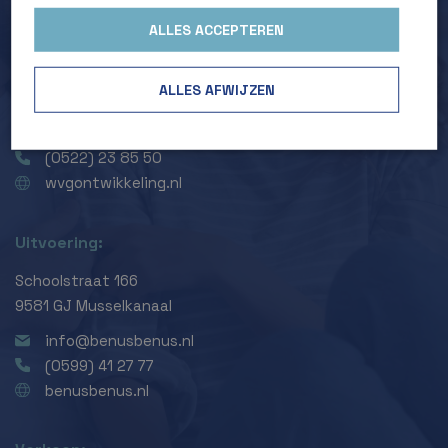
ALLES ACCEPTEREN
Ontwikkeling:
Prins Hendrikkade 2
ALLES AFWIJZEN
7941 CV Meppel
info@wvgontwikkeling.nl
(0522) 23 85 50
wvgontwikkeling.nl
Uitvoering:
Schoolstraat 166
9581 GJ Musselkanaal
info@benusbenus.nl
(0599) 41 27 77
benusbenus.nl