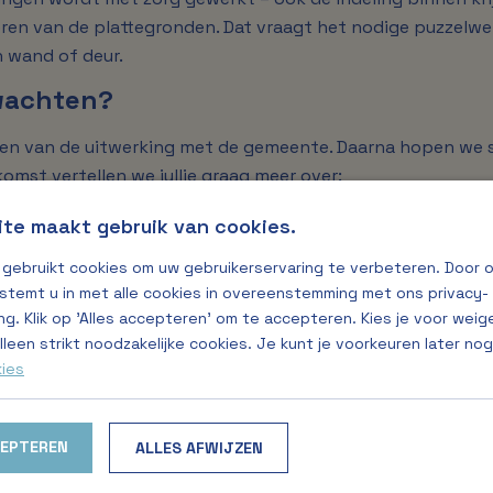
ren van de plattegronden. Dat vraagt het nodige puzzelwe
n wand of deur.
rwachten?
en van de uitwerking met de gemeente. Daarna hopen we s
omst vertellen we jullie graag meer over:
te maakt gebruik van cookies.
gebruikt cookies om uw gebruikerservaring te verbeteren. Door 
atieregeling
 stemt u in met alle cookies in overeenstemming met ons privacy-
 de verkoopprijzen
ng. Klik op 'Alles accepteren' om te accepteren. Kies je voor wei
lleen strikt noodzakelijke cookies. Je kunt je voorkeuren later no
te regelmatig op de hoogte van de voortgang.
kies
 – Veendam? Blijf ons dan volgen!
CEPTEREN
ALLES AFWIJZEN