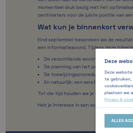
momenteel druk bezig met het optimalise
centimeters voor de juiste positie van ee
Wat kun je binnenkort ve
Eind september bespreken we de resultat
een informatieavond. Tijdens deze bijeenk
De verschillende woningtypes
Deze websi
De planning van het project
Deze website 
De toewijzingsprocedure en antispecul
te gebruiken,
En natuurlijk: een eerste indicatie van
cookieverklari
plaatsen we a
Tot die tijd houden we je via deze websi
Privacy & coo
Heb je interesse in een woning in Golfkop
ALLES AC