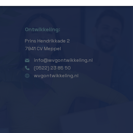
Ontwikkeling:
Prins Hendrikkade 2
7941 CV Meppel
info@wvgontwikkeling.nl
(0522) 23 85 50
wvgontwikkeling.nl