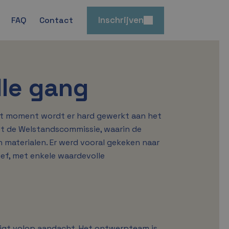
Inschrijven
FAQ
Contact
lle gang
it moment wordt er hard gewerkt aan het
t de Welstandscommissie, waarin de
 materialen. Er werd vooral gekeken naar
ief, met enkele waardevolle
ijgt volop aandacht. Het ontwerpteam is