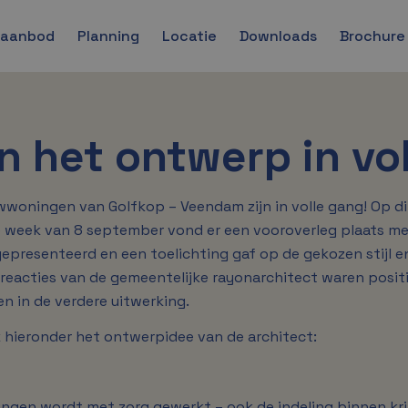
gaanbod
Planning
Locatie
Downloads
Brochure
n het ontwerp in vo
woningen van Golfkop – Veendam zijn in volle gang! Op d
 week van 8 september vond er een vooroverleg plaats me
epresenteerd en een toelichting gaf op de gekozen stijl en
 reacties van de gemeentelijke rayonarchitect waren posit
in de verdere uitwerking.
 hieronder het ontwerpidee van de architect:
ingen wordt met zorg gewerkt – ook de indeling binnen kr