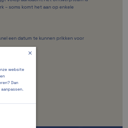
rk – soms komt het aan op enkele
nel een datum te kunnen prikken voor
×
onze website
 en
geren? Dan
g aanpassen.