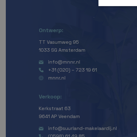
Ontwerp:
TT Vasumweg 95
1033 SG Amsterdam
info@mnnr.nl
+31 (020) – 723 19 61
mnnr.nl
Verkoop:
Kerkstraat 63
9641 AP Veendam
info@suurland-makelaardij.nl
(0598) 61 49 85