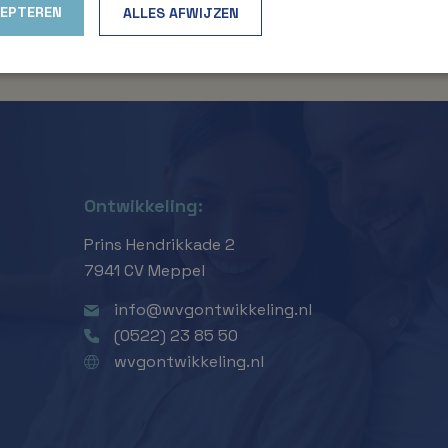
ing plaatsvinden.
CEPTEREN
ALLES AFWIJZEN
Ontwikkeling:
Prins Hendrikkade 2
7941 CV Meppel
info@wvgontwikkeling.nl
(0522) 23 85 50
wvgontwikkeling.nl