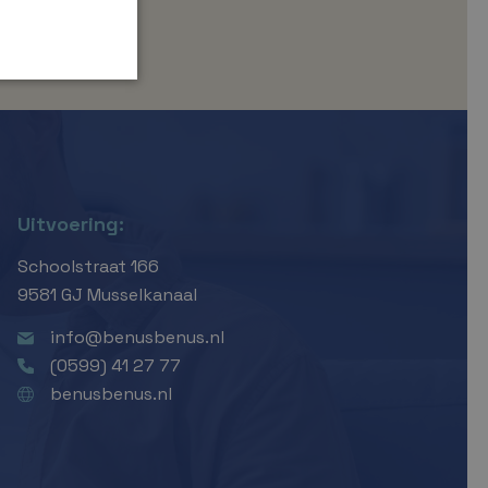
Uitvoering:
Schoolstraat 166
9581 GJ Musselkanaal
info@benusbenus.nl
(0599) 41 27 77
benusbenus.nl