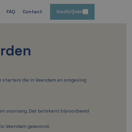
Inschrijven
FAQ
Contact
arden
r starters die in Veendam en omgeving
n voorrang. Dat betekent bijvoorbeeld
egio Veendam gewoond.