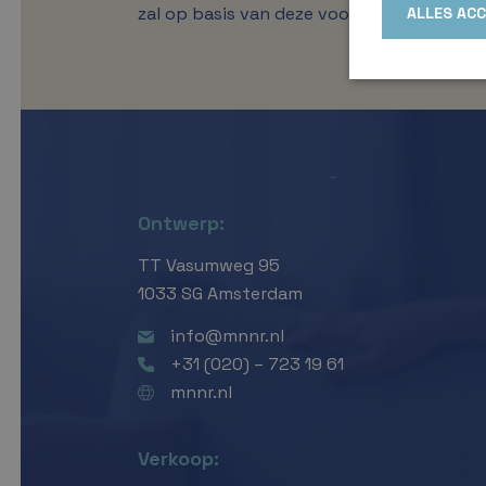
zal op basis van deze voorwaarden de lot
ALLES AC
Ontwerp:
TT Vasumweg 95
1033 SG Amsterdam
info@mnnr.nl
+31 (020) – 723 19 61
mnnr.nl
Verkoop: